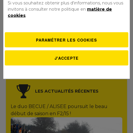
Si vous souhaitez obtenir plus d'informations, nous vous
MENU
invitons à consulter notre politique en
matière de
cookies
.
PARAMÉTRER LES COOKIES
J'ACCEPTE
LES ACTUALITÉS RÉCENTES
Le duo BECUE / ALISEE poursuit le beau
début de saison en F2/15 !