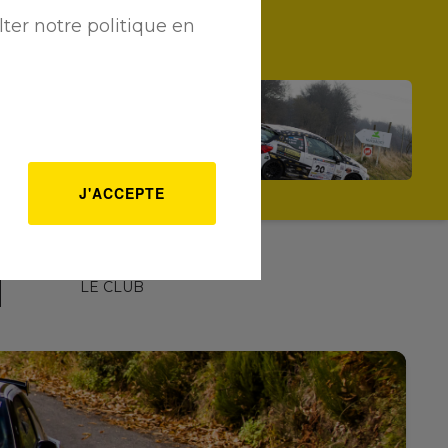
ter notre politique en
LES ACTUALITÉS RÉCENTES
e duo BECUE / ALISEE
oursuit le beau début de
ison en F2/15 !
e 04/03/2025
J'ACCEPTE
LE CLUB