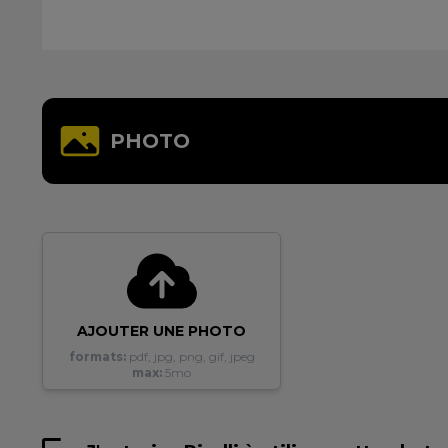
PHOTO
AJOUTER UNE PHOTO
formats:
pdf, jpg, png, gif, jpeg
max:
5mo